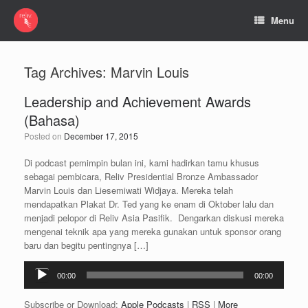
Menu
Tag Archives:
Marvin Louis
Leadership and Achievement Awards
(Bahasa)
Posted on
December 17, 2015
Di podcast pemimpin bulan ini, kami hadirkan tamu khusus
sebagai pembicara, Reliv Presidential Bronze Ambassador
Marvin Louis dan Liesemiwati Widjaya. Mereka telah
mendapatkan Plakat Dr. Ted yang ke enam di Oktober lalu dan
menjadi pelopor di Reliv Asia Pasifik. Dengarkan diskusi mereka
mengenai teknik apa yang mereka gunakan untuk sponsor orang
baru dan begitu pentingnya […]
Audio
00:00
00:00
Player
Subscribe or Download:
Apple Podcasts
|
RSS
|
More