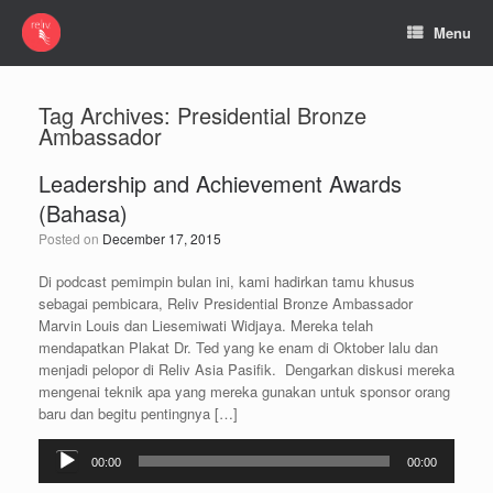
Menu
Tag Archives:
Presidential Bronze
Ambassador
Leadership and Achievement Awards
(Bahasa)
Posted on
December 17, 2015
Di podcast pemimpin bulan ini, kami hadirkan tamu khusus
sebagai pembicara, Reliv Presidential Bronze Ambassador
Marvin Louis dan Liesemiwati Widjaya. Mereka telah
mendapatkan Plakat Dr. Ted yang ke enam di Oktober lalu dan
menjadi pelopor di Reliv Asia Pasifik. Dengarkan diskusi mereka
mengenai teknik apa yang mereka gunakan untuk sponsor orang
baru dan begitu pentingnya […]
Audio
00:00
00:00
Player